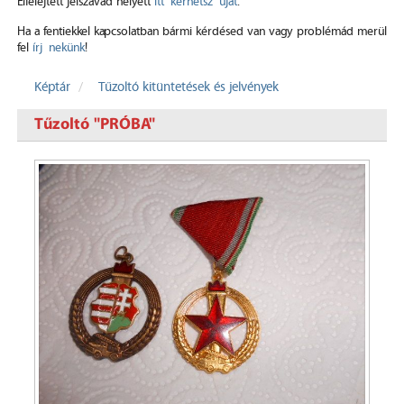
Elfelejtett jelszavad helyett
itt kérhetsz újat
.
Ha a fentiekkel kapcsolatban bármi kérdésed van vagy problémád merül
fel
írj nekünk
!
Képtár
Tűzoltó kitüntetések és jelvények
Tűzoltó "PRÓBA"