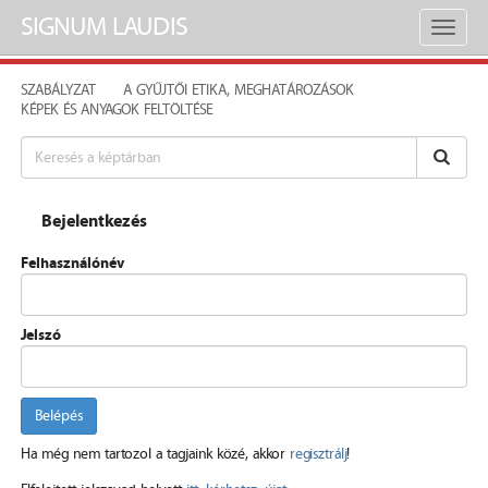
SIGNUM LAUDIS
Toggl
naviga
SZABÁLYZAT
A GYŰJTŐI ETIKA, MEGHATÁROZÁSOK
KÉPEK ÉS ANYAGOK FELTÖLTÉSE
Bejelentkezés
Felhasználónév
Jelszó
Belépés
Ha még nem tartozol a tagjaink közé, akkor
regisztrálj
!