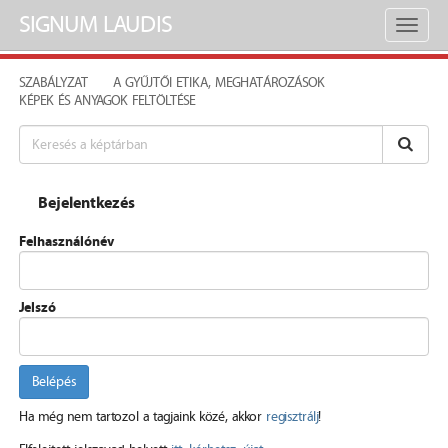
SIGNUM LAUDIS
Toggl
naviga
SZABÁLYZAT
A GYŰJTŐI ETIKA, MEGHATÁROZÁSOK
KÉPEK ÉS ANYAGOK FELTÖLTÉSE
Bejelentkezés
Felhasználónév
Jelszó
Belépés
Ha még nem tartozol a tagjaink közé, akkor
regisztrálj
!