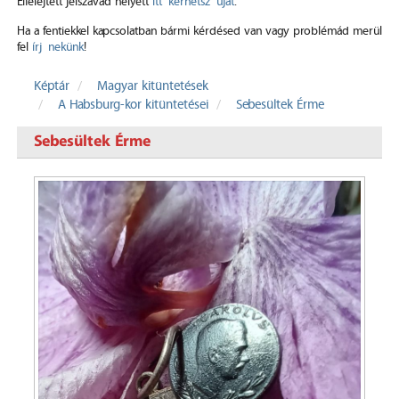
Elfelejtett jelszavad helyett
itt kérhetsz újat
.
Ha a fentiekkel kapcsolatban bármi kérdésed van vagy problémád merül
fel
írj nekünk
!
Képtár
Magyar kitüntetések
A Habsburg-kor kitüntetései
Sebesültek Érme
Sebesültek Érme