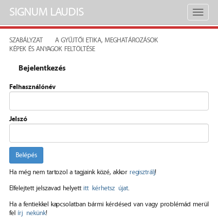
SIGNUM LAUDIS
Toggl
naviga
SZABÁLYZAT
A GYŰJTŐI ETIKA, MEGHATÁROZÁSOK
KÉPEK ÉS ANYAGOK FELTÖLTÉSE
Bejelentkezés
Felhasználónév
Jelszó
Belépés
Ha még nem tartozol a tagjaink közé, akkor
regisztrálj
!
Elfelejtett jelszavad helyett
itt kérhetsz újat
.
Ha a fentiekkel kapcsolatban bármi kérdésed van vagy problémád merül
fel
írj nekünk
!