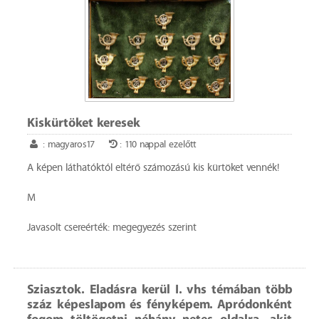
Kiskürtöket keresek
: magyaros17
: 110 nappal ezelőtt
A képen láthatóktól eltérő számozású kis kürtöket vennék!
M
Javasolt csereérték: megegyezés szerint
Sziasztok. Eladásra kerül I. vhs témában több
száz képeslapom és fényképem. Apródonként