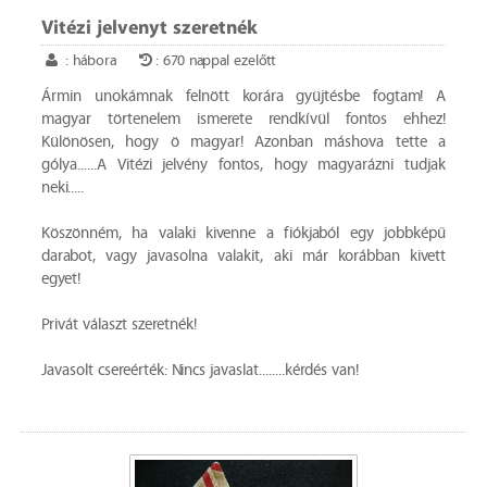
Vitézi jelvenyt szeretnék
: hábora
: 670 nappal ezelőtt
Ármin unokámnak felnött korára gyüjtésbe fogtam! A
magyar törtenelem ismerete rendkívül fontos ehhez!
Különösen, hogy ö magyar! Azonban máshova tette a
gólya......A Vitézi jelvény fontos, hogy magyarázni tudjak
neki.....
Köszönném, ha valaki kivenne a fiókjaból egy jobbképű
darabot, vagy javasolna valakit, aki már korábban kivett
egyet!
Privát választ szeretnék!
Javasolt csereérték: Nincs javaslat........kérdés van!