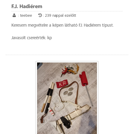
F.J. Hadiérem
: teebee
: 239 nappal ezelőtt
Keresem megvételre a képen látható F.J. Hadiérem típust.
Javasolt csereérték: kp