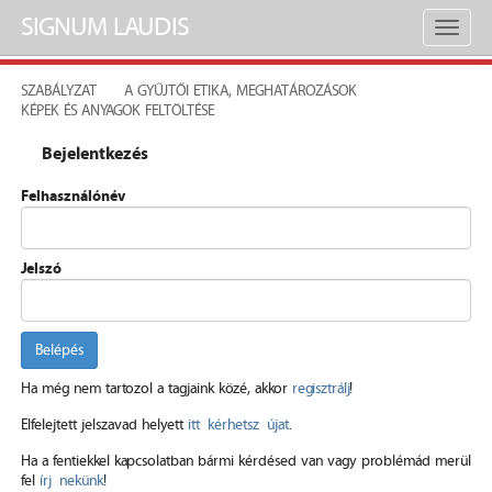
SIGNUM LAUDIS
Toggl
naviga
SZABÁLYZAT
A GYŰJTŐI ETIKA, MEGHATÁROZÁSOK
KÉPEK ÉS ANYAGOK FELTÖLTÉSE
Bejelentkezés
Felhasználónév
Jelszó
Belépés
Ha még nem tartozol a tagjaink közé, akkor
regisztrálj
!
Elfelejtett jelszavad helyett
itt kérhetsz újat
.
Ha a fentiekkel kapcsolatban bármi kérdésed van vagy problémád merül
fel
írj nekünk
!