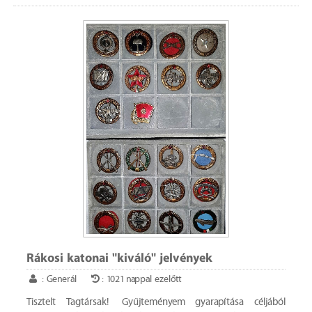
Rákosi katonai "kiváló" jelvények
: Generál
: 1021 nappal ezelőtt
Tisztelt Tagtársak! Gyűjteményem gyarapítása céljából