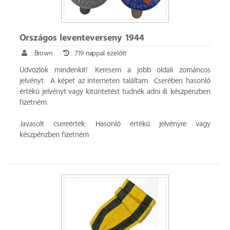
Országos leventeverseny 1944
: Brown
: 719 nappal ezelőtt
Üdvözlök mindenkit! Keresem a jobb oldali zománcos
jelvényt. A képet az interneten találtam. Cserében hasonló
értékű jelvényt vagy kitüntetést tudnék adni ill. készpénzben
fizetném.
Javasolt csereérték: Hasonló értékű jelvényre vagy
készpénzben fizetném