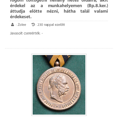
fogom töltögetni néhány netes oldalra, akit
érdekel az a munkahelyemen (Bp.8.ker.)
áttudja elötte nézni, hátha talál valami
érdekeset.
: Zolee
: 230 nappal ezelőtt
Javasolt csereérték: -