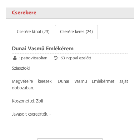
Cserebere
Cserére kínál (29)
Cserére keres (24)
Dunai Vasmű Emlékérem
: petrovitszoltan
: 63 nappal ezelőtt
Sziasztok!
Megvételre keresek Dunai Vasmű Emlékérmet saját
dobozában.
Köszönettel: Zoli
Javasolt csereérték: -