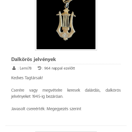
Dalkörös jelvények
: Lemi78
: 964 nappal ezelőtt
Kedves Tagtársak!
Cserére vagy megvételre keresek dalárdás, dalkörös
jelvényeket 1945-ig bezáróan.
Javasolt csereérték: Megegyezés szerint