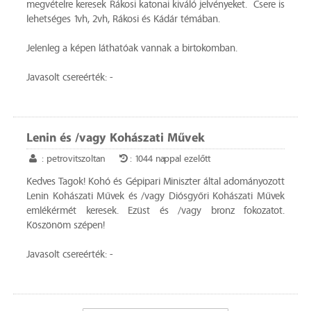
megvételre keresek Rákosi katonai kiváló jelvényeket. Csere is
lehetséges 1vh, 2vh, Rákosi és Kádár témában.
Jelenleg a képen láthatóak vannak a birtokomban.
Javasolt csereérték: -
Lenin és /vagy Kohászati Művek
: petrovitszoltan
: 1044 nappal ezelőtt
Kedves Tagok! Kohó és Gépipari Miniszter által adományozott
Lenin Kohászati Művek és /vagy Diósgyőri Kohászati Művek
emlékérmét keresek. Ezüst és /vagy bronz fokozatot.
Köszönöm szépen!
Javasolt csereérték: -