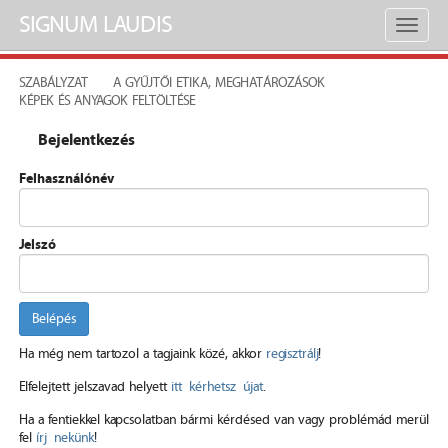
SIGNUM LAUDIS
Toggl
naviga
SZABÁLYZAT
A GYŰJTŐI ETIKA, MEGHATÁROZÁSOK
KÉPEK ÉS ANYAGOK FELTÖLTÉSE
Bejelentkezés
Felhasználónév
Jelszó
Belépés
Ha még nem tartozol a tagjaink közé, akkor
regisztrálj
!
Elfelejtett jelszavad helyett
itt kérhetsz újat
.
Ha a fentiekkel kapcsolatban bármi kérdésed van vagy problémád merül
fel
írj nekünk
!