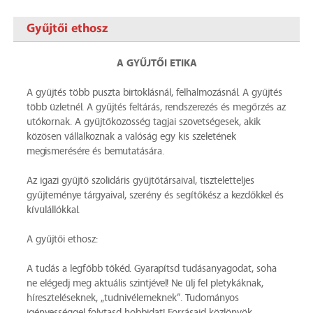
Gyűjtői ethosz
A GYŰJTŐI ETIKA
A gyűjtés több puszta birtoklásnál, felhalmozásnál. A gyűjtés
több üzletnél. A gyűjtés feltárás, rendszerezés és megőrzés az
utókornak. A gyűjtőközösség tagjai szövetségesek, akik
közösen vállalkoznak a valóság egy kis szeletének
megismerésére és bemutatására.
Az igazi gyűjtő szolidáris gyűjtőtársaival, tiszteletteljes
gyűjteménye tárgyaival, szerény és segítőkész a kezdőkkel és
kívülállókkal.
A gyűjtői ethosz:
A tudás a legfőbb tőkéd. Gyarapítsd tudásanyagodat, soha
ne elégedj meg aktuális szintjével! Ne ülj fel pletykáknak,
híreszteléseknek, „tudnivélemeknek”. Tudományos