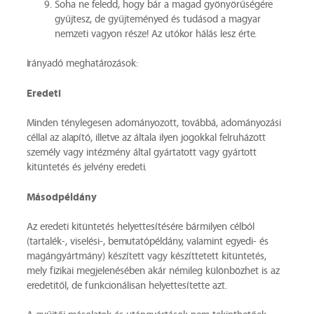
Soha ne feledd, hogy bár a magad gyönyörűségére
gyűjtesz, de gyűjteményed és tudásod a magyar
nemzeti vagyon része! Az utókor hálás lesz érte.
Irányadó meghatározások:
Eredeti
Minden ténylegesen adományozott, továbbá, adományozási
céllal az alapító, illetve az általa ilyen jogokkal felruházott
személy vagy intézmény által gyártatott vagy gyártott
kitüntetés és jelvény eredeti.
Másodpéldány
Az eredeti kitüntetés helyettesítésére bármilyen célból
(tartalék-, viselési-, bemutatópéldány, valamint egyedi- és
magángyártmány) készített vagy készíttetett kitüntetés,
mely fizikai megjelenésében akár némileg különbözhet is az
eredetitől, de funkcionálisan helyettesítette azt.