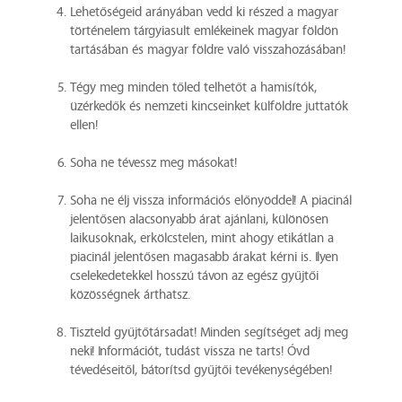
Lehetőségeid arányában vedd ki részed a magyar
történelem tárgyiasult emlékeinek magyar földön
tartásában és magyar földre való visszahozásában!
Tégy meg minden tőled telhetőt a hamisítók,
üzérkedők és nemzeti kincseinket külföldre juttatók
ellen!
Soha ne tévessz meg másokat!
Soha ne élj vissza információs előnyöddel! A piacinál
jelentősen alacsonyabb árat ajánlani, különösen
laikusoknak, erkölcstelen, mint ahogy etikátlan a
piacinál jelentősen magasabb árakat kérni is. Ilyen
cselekedetekkel hosszú távon az egész gyűjtői
közösségnek árthatsz.
Tiszteld gyűjtőtársadat! Minden segítséget adj meg
neki! Információt, tudást vissza ne tarts! Óvd
tévedéseitől, bátorítsd gyűjtői tevékenységében!