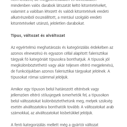
mindenben valós darabok látszatát keltő kitüntetéseket,
valamint a valóban létezett és valódi kitüntetések eredeti
alkatrészeiből összeállított, a mintául szolgáló eredeti
kitüntetéseket utánzó, jelöletlen darabokat.
Típus, változat és alváltozat
Az egyértelmű meghatározás és kategórizálás érdekében az
azonos elnevezésű és egyazon céllal alapított falerisztikai
tárgyak fő kategóriáit típusokra bonthatjuk. A típusok jól
megkülönböztethető vagy akár teljesen eltérő megjelenésű,
de funkciójukban azonos falerisztikai tárgyakat jelölnek. A
típusokat római számmal jelöljük.
Amikor egy típuson belül határozott eltérések vagy
jellemzően eltérő stílusjegyek ismerhetők fel, a típusokon
belül változatokat különböztethetünk meg, melyek szükség
esetén alváltozatokra bonthatók tovább. A változatokat arab
számokkal, az alváltozatokat kisbetűkkel jelöljük.
A fenti kategorizálás mellett még a gyártói változat