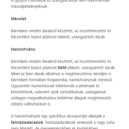
A gyűjtői másolatok és utángyártások nem tekinthetőek
másodpéldányoknak.
Másolat
Bármilyen eredeti darabról készített, az összetévesztést és
felcserélést kizáró jelzéssel ellátott, utángyártott darab.
Hamisítvány
Bármilyen eredeti darabról készített, az összetévesztést és
NEM
felcserélést kizáró jelzéssel
ellátott, utángyártott darab.
Mivel az ilyen darab alkalmas a megtévesztésre, kerüljön is
bármilyen formában forgalomba, hamisítványnak minősül.
Úgyszintén hamisításnak tekintendő a jelvények és
kitüntetések, valamint azok tartozékainak, szalagjainak
utólagos megváltoztatása beleértve állaguk megtévesztés
célzatú változtatását is.
A hamisítványok egy specifikus alcsoportját alkotják a
fantáziadarabok
. Fantáziadarabnak nevezzük a vagy soha
nem létezett, de megjelenésükben és kivitelükben