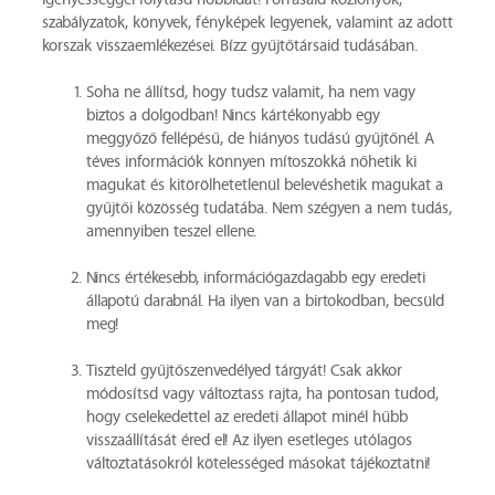
igényességgel folytasd hobbidat! Forrásaid közlönyök,
szabályzatok, könyvek, fényképek legyenek, valamint az adott
korszak visszaemlékezései. Bízz gyűjtőtársaid tudásában.
Soha ne állítsd, hogy tudsz valamit, ha nem vagy
biztos a dolgodban! Nincs kártékonyabb egy
meggyőző fellépésű, de hiányos tudású gyűjtőnél. A
téves információk könnyen mítoszokká nőhetik ki
magukat és kitörölhetetlenül belevéshetik magukat a
gyűjtői közösség tudatába. Nem szégyen a nem tudás,
amennyiben teszel ellene.
Nincs értékesebb, információgazdagabb egy eredeti
állapotú darabnál. Ha ilyen van a birtokodban, becsüld
meg!
Tiszteld gyűjtőszenvedélyed tárgyát! Csak akkor
módosítsd vagy változtass rajta, ha pontosan tudod,
hogy cselekedettel az eredeti állapot minél hűbb
visszaállítását éred el! Az ilyen esetleges utólagos
változtatásokról kötelességed másokat tájékoztatni!