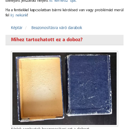
Elfelejtett jelszavad helyett
itt kérhetsz újat
.
Ha a fentiekkel kapcsolatban bármi kérdésed van vagy problémád merül
fel
írj nekünk
!
Képtár
Beazonosításra váró darabok
Mihez tartozhatott ez a doboz?