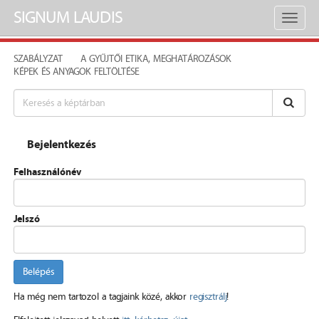
SIGNUM LAUDIS
Toggl
naviga
SZABÁLYZAT
A GYŰJTŐI ETIKA, MEGHATÁROZÁSOK
KÉPEK ÉS ANYAGOK FELTÖLTÉSE
Bejelentkezés
Felhasználónév
Jelszó
Belépés
Ha még nem tartozol a tagjaink közé, akkor
regisztrálj
!