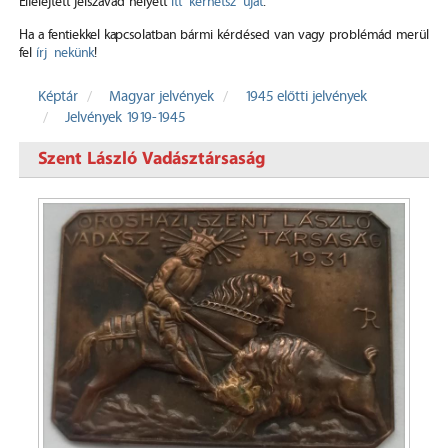
Elfelejtett jelszavad helyett
itt kérhetsz újat
.
Ha a fentiekkel kapcsolatban bármi kérdésed van vagy problémád merül
fel
írj nekünk
!
Képtár
Magyar jelvények
1945 előtti jelvények
Jelvények 1919-1945
Szent László Vadásztársaság