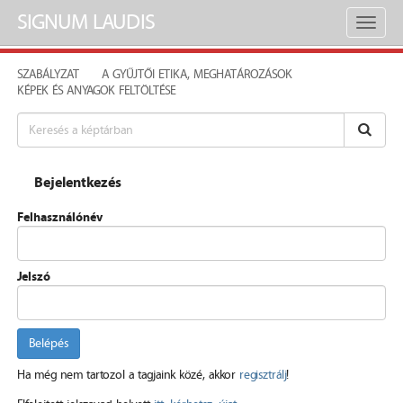
SIGNUM LAUDIS
Toggl
naviga
SZABÁLYZAT
A GYŰJTŐI ETIKA, MEGHATÁROZÁSOK
KÉPEK ÉS ANYAGOK FELTÖLTÉSE
Bejelentkezés
Felhasználónév
Jelszó
Belépés
Ha még nem tartozol a tagjaink közé, akkor
regisztrálj
!