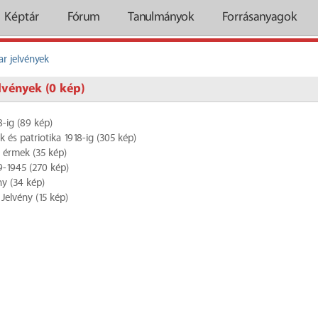
Képtár
Fórum
Tanulmányok
Forrásanyagok
r jelvények
elvények (0 kép)
8-ig (89 kép)
k és patriotika 1918-ig (305 kép)
 érmek (35 kép)
9-1945 (270 kép)
ny (34 kép)
 Jelvény (15 kép)