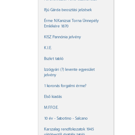
Ifjú Gárda beosztási jelzések
Érme N.Kanizsai Torna Ünnepély
Emlékére 1870
KISZ Pannónia jelvény
K.I.E.
Bszkrt tabló
Izzógyári (?) levente egyesület
jelvény
1 koronás forgalmi érme?
Első kiadás
M.F.F.O.E.
10 év - Sabotino - Salcano
Karszalag rendfokozatok 1945
októbertől digitális tabló