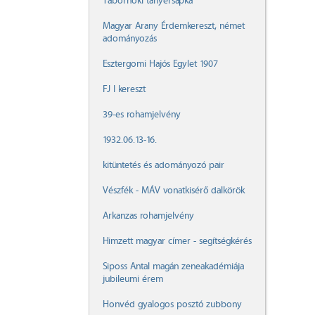
Tábornoki tányérsapka
Magyar Arany Érdemkereszt, német
adományozás
Esztergomi Hajós Egylet 1907
FJ I kereszt
39-es rohamjelvény
1932.06.13-16.
kitüntetés és adományozó pair
Vészfék - MÁV vonatkisérő dalkörök
Arkanzas rohamjelvény
Himzett magyar címer - segítségkérés
Siposs Antal magán zeneakadémiája
jubileumi érem
Honvéd gyalogos posztó zubbony