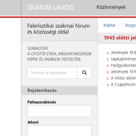
SIGNUM LAUDIS
Közlemények
Képtár
Magya
Falerisztikai szakmai fórum
és közösségi oldal
1945 előtti j
SZABÁLYZAT
Jelvények 191
A GYŰJTŐI ETIKA, MEGHATÁROZÁSOK
Sapkajelvénye
KÉPEK ÉS ANYAGOK FELTÖLTÉSE
Hadgyakorlati
Jelvények 191
A Vitézi Jelvé
A Csapattiszti
Bejelentkezés
Felhasználónév
Jelszó