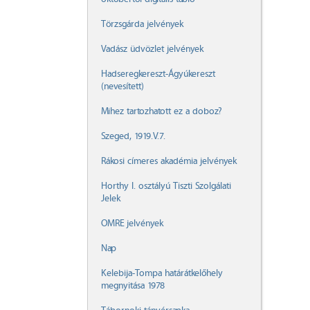
Törzsgárda jelvények
Vadász üdvözlet jelvények
Hadseregkereszt-Ágyúkereszt
(nevesített)
Mihez tartozhatott ez a doboz?
Szeged, 1919.V.7.
Rákosi címeres akadémia jelvények
Horthy I. osztályú Tiszti Szolgálati
Jelek
OMRE jelvények
Nap
Kelebija-Tompa határátkelőhely
megnyitása 1978