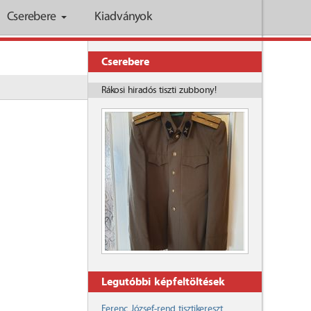
Cserebere
Kiadványok
Cserebere
Rákosi hiradós tiszti zubbony!
Legutóbbi képfeltöltések
Ferenc József-rend tisztikereszt