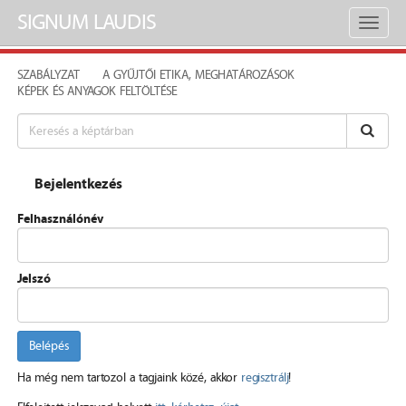
SIGNUM LAUDIS
Toggl
naviga
SZABÁLYZAT
A GYŰJTŐI ETIKA, MEGHATÁROZÁSOK
KÉPEK ÉS ANYAGOK FELTÖLTÉSE
Bejelentkezés
Felhasználónév
Jelszó
Belépés
Ha még nem tartozol a tagjaink közé, akkor
regisztrálj
!