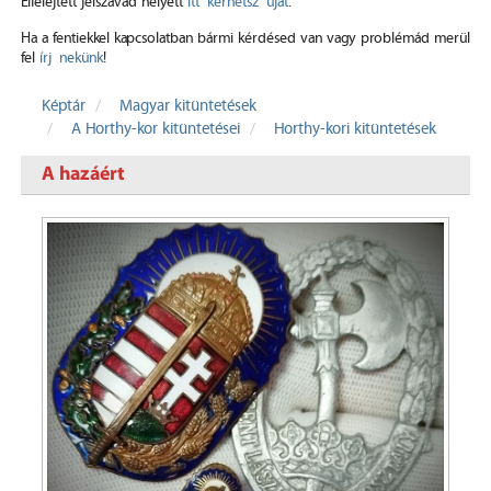
Elfelejtett jelszavad helyett
itt kérhetsz újat
.
Ha a fentiekkel kapcsolatban bármi kérdésed van vagy problémád merül
fel
írj nekünk
!
Képtár
Magyar kitüntetések
A Horthy-kor kitüntetései
Horthy-kori kitüntetések
A hazáért