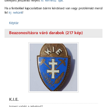
Elfelejtett jelszavad helyett
itt kérhetsz újat
.
Ha a fentiekkel kapcsolatban bármi kérdésed van vagy problémád merül
fel
írj nekünk
!
Képtár
Beazonosításra váró darabok (217 kép)
K.I.E.
Ismeri valaki a jelvényt?