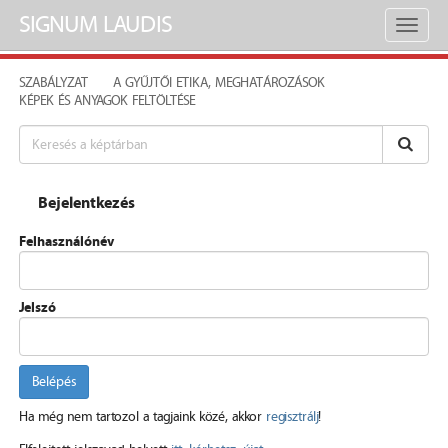
SIGNUM LAUDIS
Toggl
naviga
SZABÁLYZAT
A GYŰJTŐI ETIKA, MEGHATÁROZÁSOK
KÉPEK ÉS ANYAGOK FELTÖLTÉSE
Bejelentkezés
Felhasználónév
Jelszó
Belépés
Ha még nem tartozol a tagjaink közé, akkor
regisztrálj
!