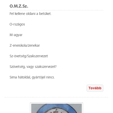
O.M.Z.Sz.
Fel kellene oldani a betűket.
O-rszágos
M-agyar
Z-eneiskola/zenekar
Sz-övetség/Szakszervezet
Szövetség, vagy szakszervezet?
Sima hátoldal, gyártójel nincs.
Tovább