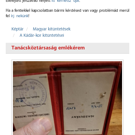
Elfelejtett jelszavad helyett
itt kérhetsz újat
.
Ha a fentiekkel kapcsolatban bármi kérdésed van vagy problémád merül
fel
írj nekünk
!
Képtár
Magyar kitüntetések
A Kádár-kor kitüntetései
Tanácsköztársaság emlékérem