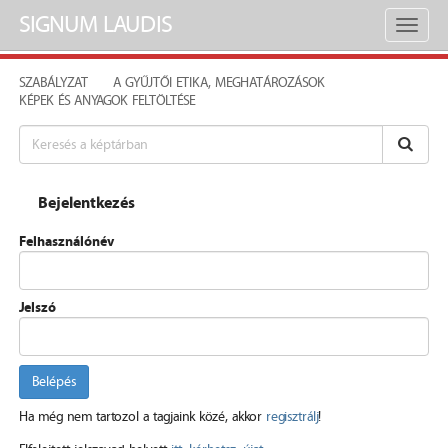
SIGNUM LAUDIS
Toggl
naviga
SZABÁLYZAT
A GYŰJTŐI ETIKA, MEGHATÁROZÁSOK
KÉPEK ÉS ANYAGOK FELTÖLTÉSE
Bejelentkezés
Felhasználónév
Jelszó
Belépés
Ha még nem tartozol a tagjaink közé, akkor
regisztrálj
!