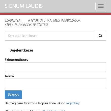
SIGNUM LAUDIS
Toggl
naviga
SZABÁLYZAT
A GYŰJTŐI ETIKA, MEGHATÁROZÁSOK
KÉPEK ÉS ANYAGOK FELTÖLTÉSE
Bejelentkezés
Felhasználónév
Jelszó
Belépés
Ha még nem tartozol a tagjaink közé, akkor
regisztrálj
!