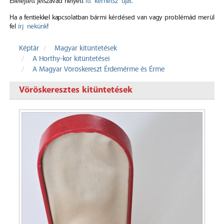
Elfelejtett jelszavad helyett
itt kérhetsz újat
.
Ha a fentiekkel kapcsolatban bármi kérdésed van vagy problémád merül
fel
írj nekünk
!
Képtár
Magyar kitüntetések
A Horthy-kor kitüntetései
A Magyar Vöröskereszt Érdemérme és Érme
Vöröskeresztes kitüntetések