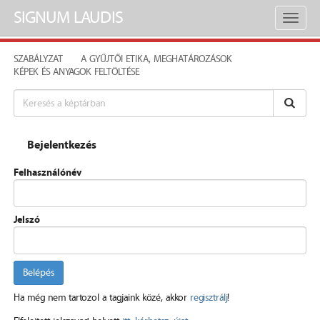
SIGNUM LAUDIS
Toggl
naviga
SZABÁLYZAT
A GYŰJTŐI ETIKA, MEGHATÁROZÁSOK
KÉPEK ÉS ANYAGOK FELTÖLTÉSE
Bejelentkezés
Felhasználónév
Jelszó
Belépés
Ha még nem tartozol a tagjaink közé, akkor
regisztrálj
!