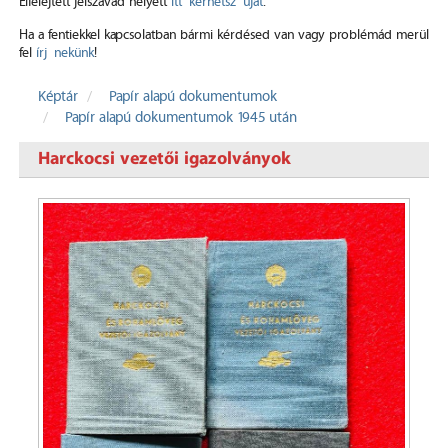
Elfelejtett jelszavad helyett
itt kérhetsz újat
.
Ha a fentiekkel kapcsolatban bármi kérdésed van vagy problémád merül
fel
írj nekünk
!
Képtár
Papír alapú dokumentumok
Papír alapú dokumentumok 1945 után
Harckocsi vezetői igazolványok