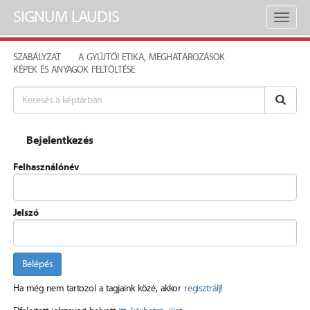
SIGNUM LAUDIS
Toggl
naviga
SZABÁLYZAT
A GYŰJTŐI ETIKA, MEGHATÁROZÁSOK
KÉPEK ÉS ANYAGOK FELTÖLTÉSE
Bejelentkezés
Felhasználónév
Jelszó
Belépés
Ha még nem tartozol a tagjaink közé, akkor
regisztrálj
!