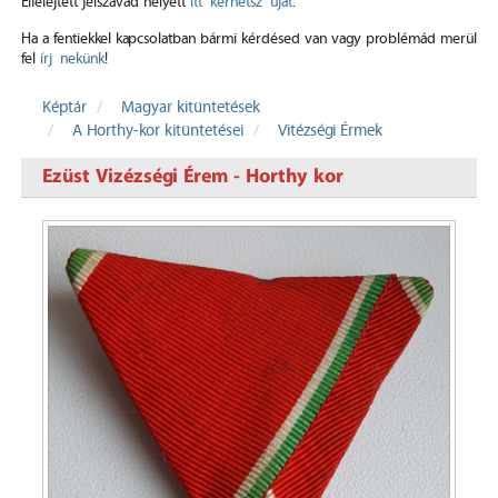
Elfelejtett jelszavad helyett
itt kérhetsz újat
.
Ha a fentiekkel kapcsolatban bármi kérdésed van vagy problémád merül
fel
írj nekünk
!
Képtár
Magyar kitüntetések
A Horthy-kor kitüntetései
Vitézségi Érmek
Ezüst Vizézségi Érem - Horthy kor