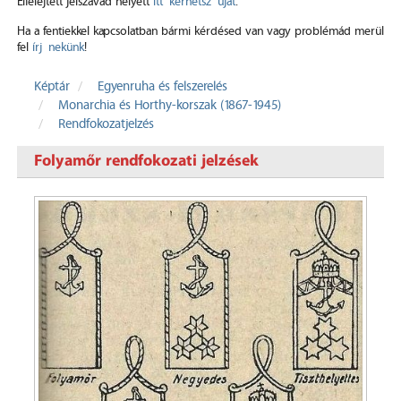
Elfelejtett jelszavad helyett
itt kérhetsz újat
.
Ha a fentiekkel kapcsolatban bármi kérdésed van vagy problémád merül
fel
írj nekünk
!
Képtár
Egyenruha és felszerelés
Monarchia és Horthy-korszak (1867-1945)
Rendfokozatjelzés
Folyamőr rendfokozati jelzések