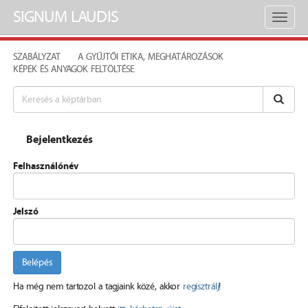
SIGNUM LAUDIS
Toggl
naviga
SZABÁLYZAT
A GYŰJTŐI ETIKA, MEGHATÁROZÁSOK
KÉPEK ÉS ANYAGOK FELTÖLTÉSE
Bejelentkezés
Felhasználónév
Jelszó
Belépés
Ha még nem tartozol a tagjaink közé, akkor
regisztrálj
!