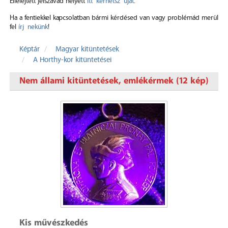
Elfelejtett jelszavad helyett
itt kérhetsz újat
.
Ha a fentiekkel kapcsolatban bármi kérdésed van vagy problémád merül
fel
írj nekünk
!
Képtár
Magyar kitüntetések
A Horthy-kor kitüntetései
Nem állami kitüntetések, emlékérmek (12 kép)
Kis művészkedés