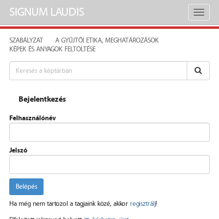
SIGNUM LAUDIS
Toggl
naviga
SZABÁLYZAT
A GYŰJTŐI ETIKA, MEGHATÁROZÁSOK
KÉPEK ÉS ANYAGOK FELTÖLTÉSE
Bejelentkezés
Felhasználónév
Jelszó
Belépés
Ha még nem tartozol a tagjaink közé, akkor
regisztrálj
!