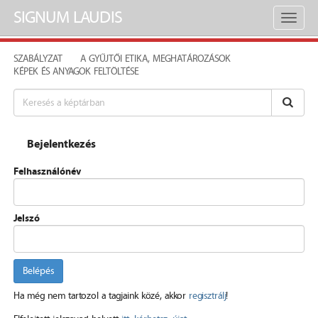
SIGNUM LAUDIS
Toggl
naviga
SZABÁLYZAT
A GYŰJTŐI ETIKA, MEGHATÁROZÁSOK
KÉPEK ÉS ANYAGOK FELTÖLTÉSE
Bejelentkezés
Felhasználónév
Jelszó
Belépés
Ha még nem tartozol a tagjaink közé, akkor
regisztrálj
!