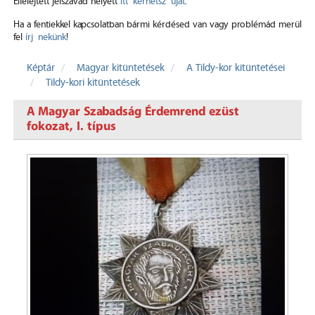
Elfelejtett jelszavad helyett
itt kérhetsz újat
.
Ha a fentiekkel kapcsolatban bármi kérdésed van vagy problémád merül
fel
írj nekünk
!
Képtár
Magyar kitüntetések
A Tildy-kor kitüntetései
Tildy-kori kitüntetések
A Magyar Szabadság Érdemrend ezüst
fokozat, I. típus