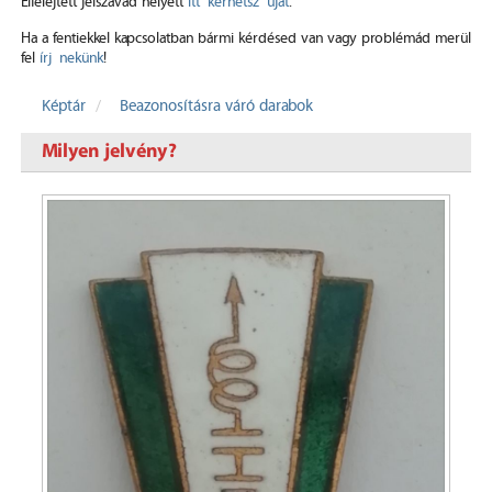
Elfelejtett jelszavad helyett
itt kérhetsz újat
.
Ha a fentiekkel kapcsolatban bármi kérdésed van vagy problémád merül
fel
írj nekünk
!
Képtár
Beazonosításra váró darabok
Milyen jelvény?